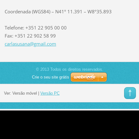
Coordenada (WGS84) – N41º 11.391 – W8º35.893
Telefone: +351 22 905 00 00
Fax: +351 22 902 58 99
carlasus
ana@gmai
l.com
© 2013 Todos os direitos reservados.
Crie o seu site grátis
Ver:
Versão móvel
|
Versão PC