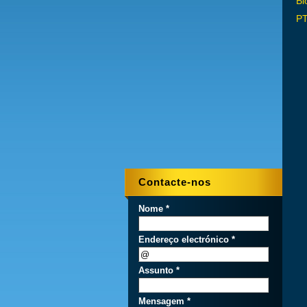
Bl
PT
Contacte-nos
Nome *
Endereço electrónico *
Assunto *
Mensagem *