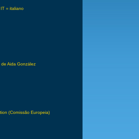
T = italiano
o
 de Aida González
tion (Comissão Europeia)