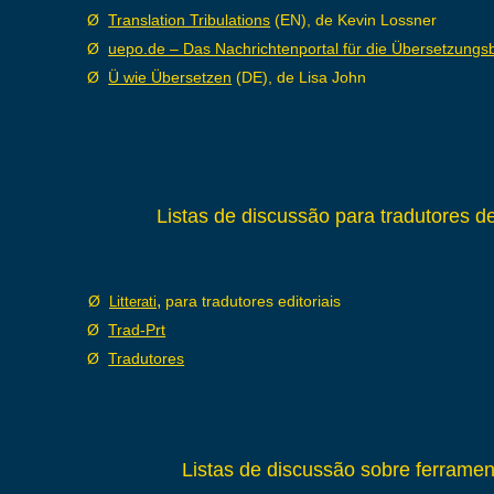
Ø
Translation Tribulations
(EN), de Kevin Lossner
Ø
uepo.de – Das Nachrichtenportal für die Übersetzung
Ø
Ü wie Übersetzen
(DE), de Lisa John
Listas de discussão para tradutores d
,
Ø
para tradutores editoriais
Litterati
Ø
Trad-Prt
Ø
Tradutores
Listas de discussão sobre ferrame