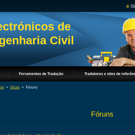
Pág
ectrónicos de
enharia Civil
Ferramentas de Tradução
Tradutores e sites de referên
cio
>
Dicas
>
Fóruns
Fóruns