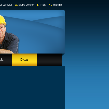
ina inicial
Mapa do site
RSS
Imprimir
cia
Dicas