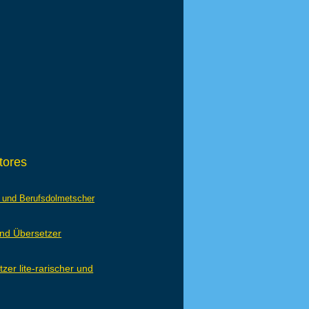
tores
 und Berufsdolmetscher
nd Übersetzer
er lite-rarischer und