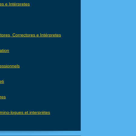
s e Intérpretes
res, Correctores e Intérpretes
ation
fessionnels
eti
res
mino-logues et interprètes