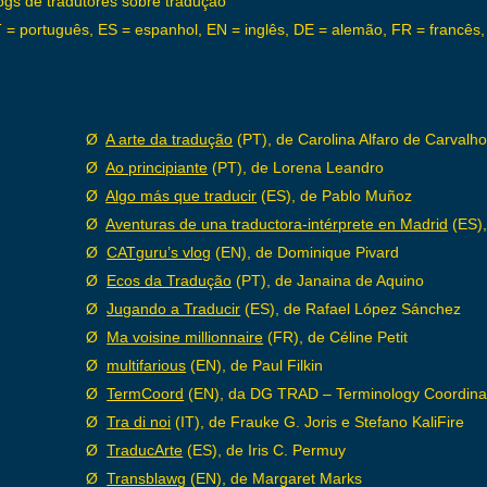
ogs de tradutores sobre tradução
 = português, ES = espanhol, EN = inglês, DE = alemão, FR = francês, I
Ø
A arte da tradução
(PT), de Carolina Alfaro de Carvalh
Ø
Ao principiante
(PT), de Lorena Leandro
Ø
Algo más que traducir
(ES), de Pablo Muñoz
Ø
Aventuras de una traductora-intérprete en Madrid
(ES),
Ø
CATguru’s vlog
(EN), de Dominique Pivard
Ø
Ecos da Tradução
(PT), de Janaina de Aquino
Ø
Jugando a Traducir
(ES), de Rafael López Sánchez
Ø
Ma voisine millionnaire
(FR), de Céline Petit
Ø
multifarious
(EN), de Paul Filkin
Ø
TermCoord
(EN), da DG TRAD – Terminology Coordina
Ø
Tra di noi
(IT), de Frauke G. Joris e Stefano KaliFire
Ø
TraducArte
(ES), de Iris C. Permuy
Ø
Transblawg
(EN), de Margaret Marks