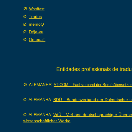
Ø
Wordfast
Ø
Trados
Ø
memoQ
Ø
Déjà-vu
Ø
OmegaT
Entidades profissionais de tradu
:
Ø ALE
MANHA
ATICOM – Fachverband der Berufsübersetzer
Ø ALEMANHA:
BDÜ – Bundesverband der Dolmetscher u
Ø ALEMANHA:
VdÜ – Verband deutschsprachiger Übersetz
wissenschaftlicher Werke