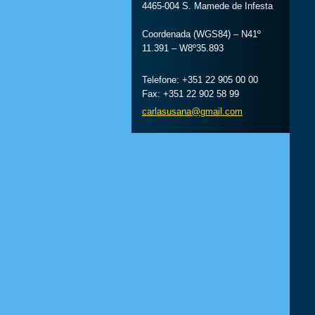
4465-004 S. Mamede de Infesta
Coordenada (WGS84) – N41º
11.391 – W8º35.893
Telefone: +351 22 905 00 00
Fax: +351 22 902 58 99
carlasus
ana@gmai
l.com