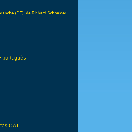
sbranche
(DE), de Richard Schneider
e português
ntas CAT