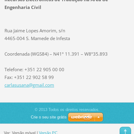
Engenharia Cívil
Rua Jaime Lopes Amorim, s/n
4465-004 S. Mamede de Infesta
Coordenada (WGS84) – N41º 11.391 – W8º35.893
Telefone: +351 22 905 00 00
Fax: +351 22 902 58 99
carlasus
ana@gmai
l.com
© 2013 Todos os direitos reservados.
Crie o seu site grátis
Ver:
Versão móvel
|
Versão PC